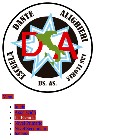
Menu
Inicio
Asociación
La Escuela
Nivel Primario
Nivel Secundario
Italiano