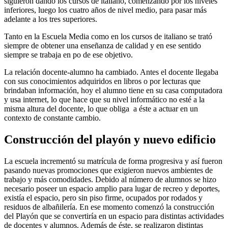
siguieron dando los cursos de italiano, comenzando por los niveles
inferiores, luego los cuatro años de nivel medio, para pasar más
adelante a los tres superiores.
Tanto en la Escuela Media como en los cursos de italiano se trató
siempre de obtener una enseñanza de calidad y en ese sentido
siempre se trabaja en po de ese objetivo.
La relación docente-alumno ha cambiado. Antes el docente llegaba
con sus conocimientos adquiridos en libros o por lecturas que
brindaban información, hoy el alumno tiene en su casa computadora
y usa internet, lo que hace que su nivel informático no esté a la
misma altura del docente, lo que obliga a éste a actuar en un
contexto de constante cambio.
Construcción del playón y nuevo edificio
La escuela incrementó su matrícula de forma progresiva y así fueron
pasando nuevas promociones que exigieron nuevos ambientes de
trabajo y más comodidades. Debido al número de alumnos se hizo
necesario poseer un espacio amplio para lugar de recreo y deportes,
existía el espacio, pero sin piso firme, ocupados por rodados y
residuos de albañilería. En ese momento comenzó la construcción
del Playón que se convertiría en un espacio para distintas actividades
de docentes y alumnos. Además de éste, se realizaron distintas