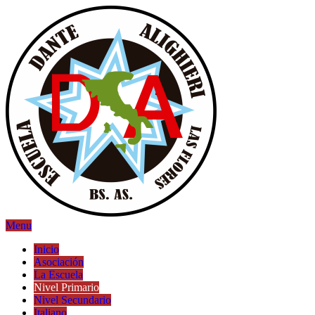
Menu
Inicio
Asociación
La Escuela
Nivel Primario
Nivel Secundario
Italiano